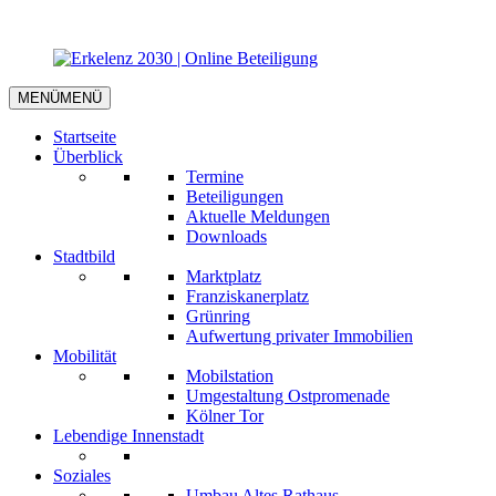
MENÜ
MENÜ
Startseite
Überblick
Termine
Beteiligungen
Aktuelle Meldungen
Downloads
Stadtbild
Marktplatz
Franziskanerplatz
Grünring
Aufwertung privater Immobilien
Mobilität
Mobilstation
Umgestaltung Ostpromenade
Kölner Tor
Lebendige Innenstadt
Soziales
Umbau Altes Rathaus